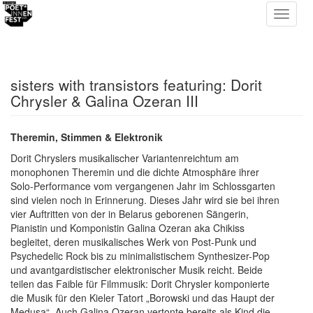
sisters with transistors featuring: Dorit
Chrysler & Galina Ozeran III
Theremin, Stimmen & Elektronik
Dorit Chryslers musikalischer Variantenreichtum am
monophonen Theremin und die dichte Atmosphäre ihrer
Solo-Performance vom vergangenen Jahr im Schlossgarten
sind vielen noch in Erinnerung. Dieses Jahr wird sie bei ihren
vier Auftritten von der in Belarus geborenen Sängerin,
Pianistin und Komponistin Galina Ozeran aka Chikiss
begleitet, deren musikalisches Werk von Post-Punk und
Psychedelic Rock bis zu minimalistischem Synthesizer-Pop
und avantgardistischer elektronischer Musik reicht. Beide
teilen das Faible für Filmmusik: Dorit Chrysler komponierte
die Musik für den Kieler Tatort „Borowski und das Haupt der
Medusa“. Auch Galina Ozeran vertonte bereits als Kind die