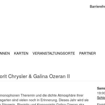
Barrierefr
INNEN
KARTEN
VERANSTALTUNGSORTE
PARTNER
Dorit Chrysler & Galina Ozeran II
Sams
19:0
m monophonen Theremin und die dichte Atmosphäre ihrer
Schl
arten sind vielen noch in Erinnerung. Dieses Jahr wird sie
nen Sängerin, Pianistin und Komponistin Galina Ozeran aka
Eintri