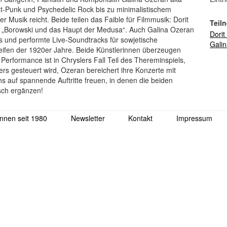
st-Punk und Psychedelic Rock bis zu minimalistischem
r Musik reicht. Beide teilen das Faible für Filmmusik: Dorit
Teil
rt „Borowski und das Haupt der Medusa“. Auch Galina Ozeran
Dorit
rs und performte Live-Soundtracks für sowjetische
Gali
ifen der 1920er Jahre. Beide Künstlerinnen überzeugen
erformance ist in Chryslers Fall Teil des Thereminspiels,
s gesteuert wird, Ozeran bereichert ihre Konzerte mit
s auf spannende Auftritte freuen, in denen die beiden
isch ergänzen!
nnen seit 1980
Newsletter
Kontakt
Impressum