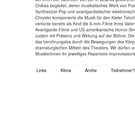
Chikiss begleitet, deren musikalisches Werk von Po
Synthesizer-Pop und avantgardistischer elektronische
Chrysler komponierte die Musik für den Kieler Tato
vertonte bereits als Kind die 8-mm-Filme ihres Vate
Avantgarde-Filme und US-amerikanische Horror-Stre
zudem mit Präsenz und Wirkung auf der Bühne: Die P
das berührungslos durch die Bewegungen des Körper
dramaturgischen Mitteln des Theaters. Wir dürfen un
Musikerinnen ihr jeweiliges Repertoire improvisator
Links
Klima
Archiv
Teilnehmer*i