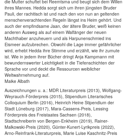
die Mutter schuftet bei Reemtsma und beugt sich dem Willen
ihres Mannes. Hedda sorgt sich um ihren jüngsten Bruder
Pauli, der rachitisch ist und nach den von nun an geltenden
menschenverachtenden Regeln längst ins Heim gehört. Und
auch der empfindsame Jaan, der ältere Bruder, weiß keinen
anderen Ausweg als auf einem Walfänger der neuen
Machthaber anzuheuern und als Harpunenschmied ins
Eismeer aufzubrechen. Obwohl die Lage immer gefährlicher
wird, erhebt Hedda ihre Stimme und erzählt, wie ihr zumute
ist. Wie in jedem ihrer Bücher dringt Anja Kamp­mann mit
bewundernswerter Leichtigkeit in die Tiefenschichten der
Sprache vor und deckt die Ressourcen weiblicher
Weltwahrnehmung auf.
Maike Albath
Auszeichnungen u. a.: MDR Literaturpreis (2013), Wolfgang-
Weyrauch-Förderpreis (2015), Stipendium Literarisches
Colloquium Berlin (2016), Heinrich Heine Stipendium der
Stadt Lüneburg (2017), Mara-Cassens-Preis, Lessing
Förderpreis des Freistaates Sachsen (2018),
Stadtschreiberin von Bergen-Enkheim (2019), Rainer-
Malkowski-Preis (2020), Günter-Kunert-Lyrikpreis (2022),
Arno-Reinfrank-Literaturpreis, Marie Luise Kaschnitz-Preis