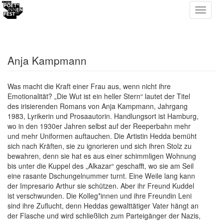
Anja Kampmann
Was macht die Kraft einer Frau aus, wenn nicht ihre
Emotionalität? „Die Wut ist ein heller Stern“ lautet der Titel
des irisierenden Romans von Anja Kampmann, Jahrgang
1983, Lyrikerin und Prosaautorin. Handlungsort ist Hamburg,
wo in den 1930er Jahren selbst auf der Reeperbahn mehr
und mehr Uniformen auftauchen. Die Artistin Hedda bemüht
sich nach Kräften, sie zu ignorieren und sich ihren Stolz zu
bewahren, denn sie hat es aus einer schimmligen Wohnung
bis unter die Kuppel des „Alkazar“ geschafft, wo sie am Seil
eine rasante Dschungelnummer turnt. Eine Weile lang kann
der Impresario Arthur sie schützen. Aber ihr Freund Kuddel
ist verschwunden. Die Kolleg*in­n­en und ihre Freundin Leni
sind ihre Zuflucht, denn Heddas gewalttätiger Vater hängt an
der Flasche und wird schließlich zum Parteigänger der Nazis,